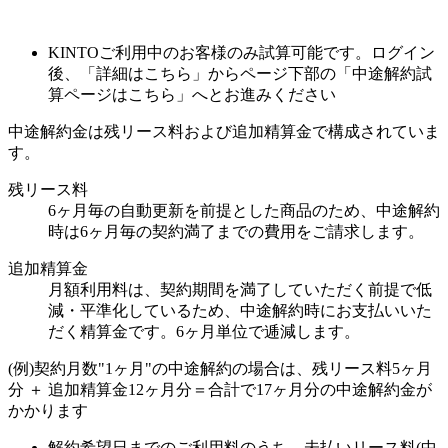
KINTOご利用中のお客様のみ試算可能です。ログイン
後、「詳細はこちら」からページ下部の「中途解約試
算ページはこちら」へとお進みください
中途解約金は残リース料および追加精算金で構成されていま
す。
残リース料
6ヶ月毎の自動更新を前提とした商品のため、中途解約
時は6ヶ月毎の契約満了までの費用をご請求します。
追加精算金
月額利用料は、契約期間を満了していただく前提で低
減・平準化しているため、中途解約時にお支払いいた
だく精算金です。6ヶ月単位で逓減します。
(例)契約月数"1ヶ月"の中途解約の場合は、残リース料5ヶ月
分 ＋ 追加精算金12ヶ月分＝合計で17ヶ月分の中途解約金が
かかります
解約希望日までのご利用料のうち、
未払いリース料(中