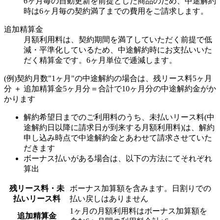
6ヶ月毎の自動更新を前提とした商品のため、中途解約
時は6ヶ月毎の契約満了までの費用をご請求します。
追加精算金
月額利用料は、契約期間を満了していただく前提で低
減・平準化しているため、中途解約時にお支払いいた
だく精算金です。6ヶ月単位で逓減します。
(例)契約月数"1ヶ月"の中途解約の場合は、残リース料5ヶ月
分 ＋ 追加精算金5ヶ月分＝合計で10ヶ月分の中途解約金がか
かります
解約希望日までのご利用料のうち、
未払いリース料(中
途解約日以降に請求日が到来する月額利用料)
は、解約
申し込み時点で中途解約金とあわせて請求させていた
だきます
ボーナス払いがある場合は、以下の方法にてそれぞれ
算出
残リース料・未
ボーナス加算額を含みます。日割りでの
払いリース料
払い戻しはありません
1ヶ月の月額利用料はボーナス加算額を
追加精算金