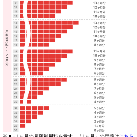
※ ■＝1ヶ月の月額利用料を示す。「1ヶ月」の定義は
こちら