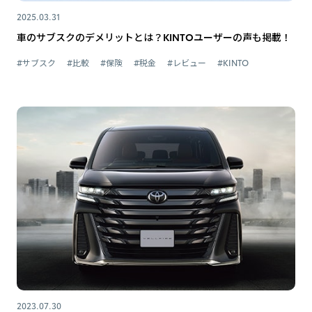
2025.03.31
車のサブスクのデメリットとは？KINTOユーザーの声も掲載！
#サブスク
#比較
#保険
#税金
#レビュー
#KINTO
2023.07.30