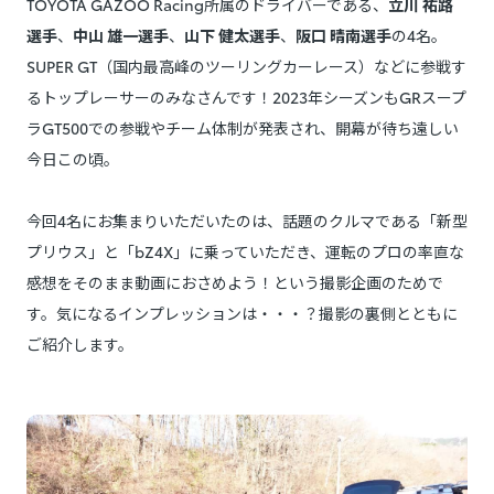
TOYOTA GAZOO Racing所属のドライバーである、
立川 祐路
選手
、
中山 雄一選手
、
山下 健太選手
、
阪口 晴南選手
の4名。
SUPER GT（国内最高峰のツーリングカーレース）などに参戦す
るトップレーサーのみなさんです！2023年シーズンもGRスープ
ラGT500での参戦やチーム体制が発表され、開幕が待ち遠しい
今日この頃。
今回4名にお集まりいただいたのは、話題のクルマである「新型
プリウス」と「bZ4X」に乗っていただき、運転のプロの率直な
感想をそのまま動画におさめよう！という撮影企画のためで
す。気になるインプレッションは・・・？撮影の裏側とともに
ご紹介します。