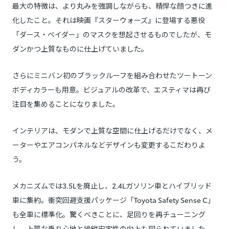
最大の特徴は、より丸みを強調しながらも、精悍な顔つきに進
化したこと。それは映画『スターウォーズ』に登場する悪役
「ダース・ベイダー」のマスクを想起させるものでしたが、モ
ダンかつ上質なものに仕上げていました。
さらにミニバン初のブラックルーフを組み合わせたツートーン
ボディカラーも用意。ビジュアルの改革で、エスティマは再び
注目を集めることになりました。
インテリアは、モダンで上質な空間に仕上げるだけでなく、メ
ーターやエアコンパネルなどデザインも変更するこだわりよ
う。
メカニズムでは3.5Lを廃止し、2.4Lガソリン車とハイブリッド
車に集約。衝突回避支援パッケージ「Toyota Safety Sense C」
も全車に標準化。驚くべきことに、足回りを再チューニング
し、上質な乗り心地と操縦安定性の向上も図られていました。