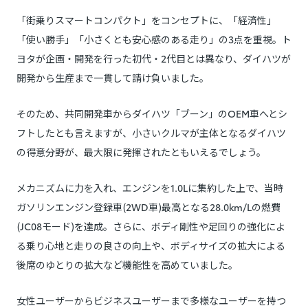
「街乗りスマートコンパクト」をコンセプトに、「経済性」
「使い勝手」「小さくとも安心感のある走り」の3点を重視。ト
ヨタが企画・開発を行った初代・2代目とは異なり、ダイハツが
開発から生産まで一貫して請け負いました。
そのため、共同開発車からダイハツ「ブーン」のOEM車へとシ
フトしたとも言えますが、小さいクルマが主体となるダイハツ
の得意分野が、最大限に発揮されたともいえるでしょう。
メカニズムに力を入れ、エンジンを1.0Lに集約した上で、当時
ガソリンエンジン登録車(2WD車)最高となる28.0km/Lの燃費
(JC08モード)を達成。さらに、ボディ剛性や足回りの強化によ
る乗り心地と走りの良さの向上や、ボディサイズの拡大による
後席のゆとりの拡大など機能性を高めていました。
女性ユーザーからビジネスユーザーまで多様なユーザーを持つ