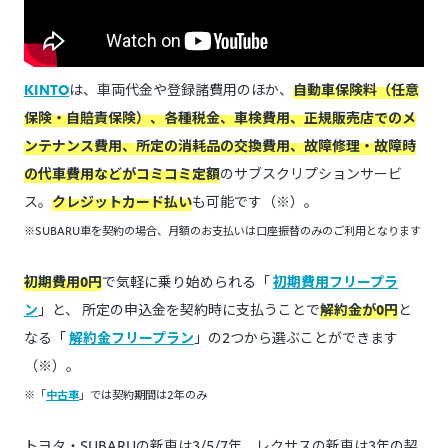
KINTO
は、車両代金や登録諸費用のほか、
自動車保険料（任意
保険・自賠責保険）、各種税金、車検費用、正規販売店でのメ
ンテナンス費用、所定の消耗品の交換費用、故障修理・故障時
の代車費用などがコミコミ定額
のサブスクリプションサービ
ス。
クレジットカード払い
も可能です（※）。
※SUBARU車を契約の場合、月額のお支払いは口座振替のみのご利用となります
初期費用0円
で気軽に乗り始められる「
初期費用フリープラ
ン
」と、 所定の申込金を契約時に支払うことで
解約金が0円
と
なる「
解約金フリープラン
」の2つから選ぶことができます
（※）。
※「
中古車
」では契約期間は2年のみ
トヨタ・SUBARUの新車は3/5/7年、レクサスの新車は3年の契