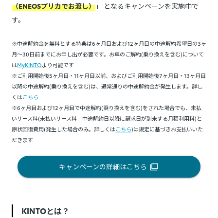
（ENEOSプリカでお渡し）
」 となるキャンペーンを実施中で
す。
※中途解約金を無料とする特典は6ヶ月目および12ヶ月目の中途解約希望日の3ヶ
月～30日前までにお申し出が必要です。お車のご解約(乗り換えを含む)について
は
MyKINTO
より可能です
※ご利用開始後5ヶ月目・11ヶ月目以前、およびご利用開始後7ヶ月目・13ヶ月目
以降の中途解約(乗り換えを含む)は、通常通りの中途解約金が発生します。詳し
くは
こちら
※6ヶ月目および12ヶ月目で中途解約(乗り換えを含む)をされた場合でも、未払
いリース料(未払いリース料＝中途解約日以降に請求日が到来する月額利用料)と
原状回復費用(発生した場合のみ。詳しくは
こちら
)は規定に基づきお支払いいた
だきます
キャンペーンの詳細はこちら
KINTOとは？