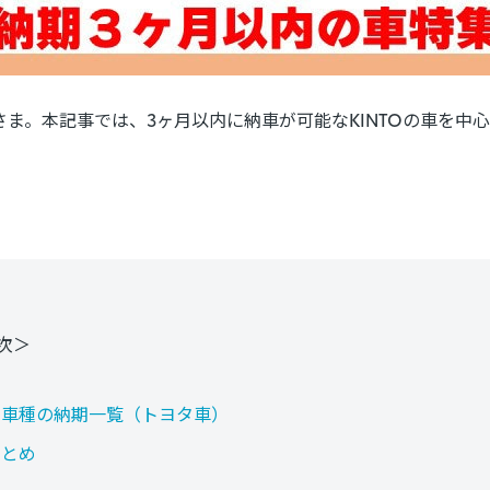
さま。本記事では、
3ヶ月
以内に納車が可能なKINTOの車を中
次＞
扱い車種の納期一覧（トヨタ車）
まとめ