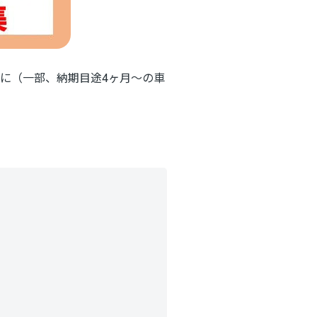
心に（一部、納期目途4
ヶ月～の車