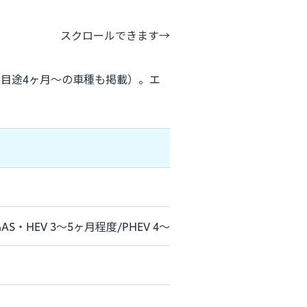
スクロールできます
目途4
ヶ月～の車種も掲載
）。エ
。
S・HEV 3～5ヶ月程度/PHEV 4～6ヶ月程度）