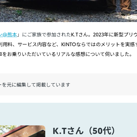
ン@熊本
」にご家族で参加された
K.Tさん。2023年に新型プ
額利用料、サービス内容など、KINTOならではのメリットを実
で車をお乗りいただいているリアルな感想について伺いました。
ーを元に編集して掲載しています
K.Tさん（50代）