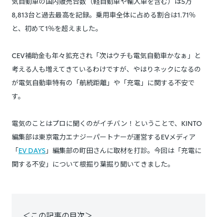
気自動車の国内販売台数（軽自動車や輸入車を含む）は5万
8,813台と過去最高を記録。乗用車全体に占める割合は1.71％
と、初めて1％を超えました。
CEV補助金も年々拡充され「次はウチも電気自動車かなぁ」と
考える人も増えてきているわけですが、やはりネックになるの
が電気自動車特有の「航続距離」や「充電」に関する不安で
す。
電気のことはプロに聞くのがイチバン！ということで、KINTO
編集部は東京電力エナジーパートナーが運営するEVメディア
「
EV DAYS
」編集部の町田さんに取材を打診。今回は「充電に
関する不安」について根掘り葉掘り聞いてきました。
＜この記事の目次＞