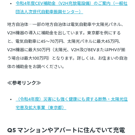
令和4年度CEV補助金（V2H充放電設備）のご案内（一般社
団法人次世代自動車振興センター）
地方自治体…一部の地方自治体は電気自動車や太陽光パネル、
V2H機器の導入に補助金を出しています。東京都を例にする
と、電気自動車に45～70万円、太陽光パネルに最大45万円、
V2H機器に最大50万円（太陽光、V2H及びBEVまたはPHVが揃
う場合は最大100万円）となります。詳しくは、お住まいの自治
体の補助金をお調べください。
≪参考リンク≫
（令和4年度）災害にも強く健康にも資する断熱・太陽光住
宅普及拡大事業（東京都）
Q5 マンションやアパートに住んでいて充電