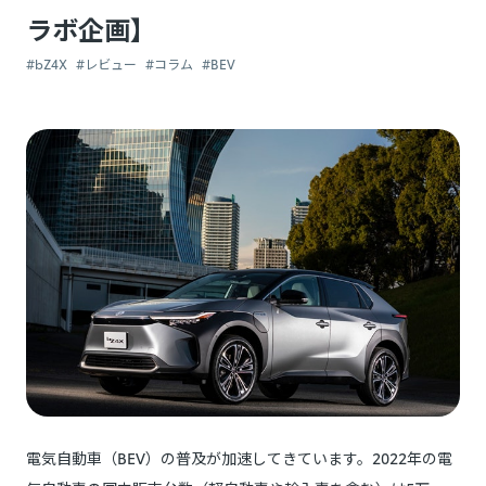
ラボ企画】
#bZ4X
#レビュー
#コラム
#BEV
電気自動車（BEV）の普及が加速してきています。2022年の電