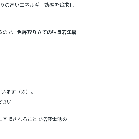
たりの高いエネルギー効率を追求し
るので、
免許取り立ての独身若年層
っています（※）。
ださい
に回収されることで搭載電池の