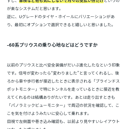
すし、
車検など他も気にしないで月々の支払い分だけ
というの
が楽なシステムだと思います。
逆に、Uグレードのタイヤ・ホイールにバリエーションがあ
り、最初にオプションで選択できると嬉しいと思いました。
-60系プリウスの乗り心地などはどうですか
以前のプリウスと比べ安全装備がだいぶ進化したなという印象
です。信号が変わったら“変わりました”と言ってくれるし、後
ろから車や歩行者が接近したときに表示される「ブラインドス
ポットモニター」で特にトンネルを走っているときに接近を教
えてくれるのは結構ありがたいです。あとは走り出すときも
「パノラミックビューモニター」で周辺の状況を確認して、こ
こを気を付けようみたいに安心して乗れます。
目視で左側面や巻き込み確認も、以前より見やすいレイアウト