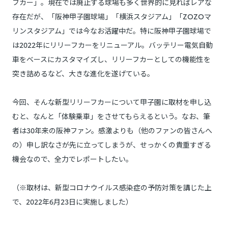
フカー」。現在では廃止する球場も多く世界的に見ればレアな
存在だが、「阪神甲子園球場」「横浜スタジアム」「ZOZOマ
リンスタジアム」では今なお活躍中だ。特に阪神甲子園球場で
は2022年にリリーフカーをリニューアル。バッテリー電気自動
車をベースにカスタマイズし、リリーフカーとしての機能性を
突き詰めるなど、大きな進化を遂げている。
今回、そんな新型リリーフカーについて甲子園に取材を申し込
むと、なんと「体験乗車」をさせてもらえるという。なお、筆
者は30年来の阪神ファン。感激よりも（他のファンの皆さんへ
の）申し訳なさが先に立ってしまうが、せっかくの貴重すぎる
機会なので、全力でレポートしたい。
（※取材は、新型コロナウイルス感染症の予防対策を講じた上
で、2022年6月23日に実施しました）