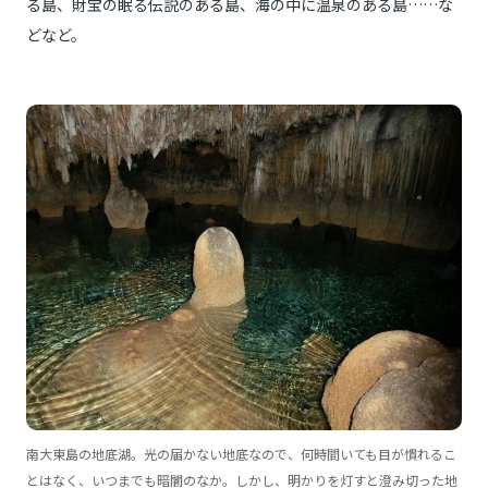
る島、財宝の眠る伝説のある島、海の中に温泉のある島……な
どなど。
南大東島の地底湖。光の届かない地底なので、何時間いても目が慣れるこ
とはなく、いつまでも暗闇のなか。しかし、明かりを灯すと澄み切った地