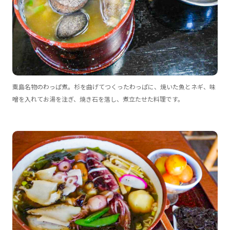
粟島名物のわっぱ煮。杉を曲げてつくったわっぱに、焼いた魚とネギ、味
噌を入れてお湯を注ぎ、焼き石を落し、煮立たせた料理です。