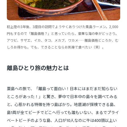
初上陸の3年後、3度目の訪問でようやくありつけた粟島ラーメン。2,000
円もするので「離島価格？」と思っていたら、豪華な海の幸がどっさり。
アワビ、サザエ、イカ、タコ、メカブ、ワカメ……離島価格どころか、む
しろお得かも。でも、できることならお刺身で食べたい（笑）。
離島ひとり旅の魅力とは
粟島への旅で、「離島って面白い！日本にはまだまだ知らない
ところがあった！」と驚き、夢中で日本中の島々を調べてみる
と、心惹かれる特徴を持つ島ばかり。地底湖が探検できる島、
島1周が全てビーチでどこへ行っても誰もいない、まるでプライ
ベートビーチのような島、人口が10人なのに牛は400頭以上い