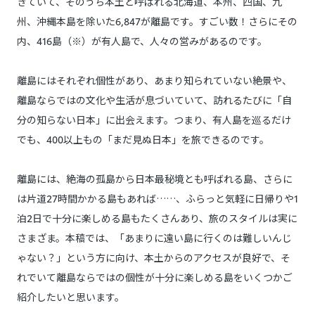
きていて、そのうち本土と呼ばれる北海道、本州、四国、九
州、沖縄本島を除いた6,847が離島です。すごい数！さらにその
内、416島（※）が有人島で、人々の営みがあるのです。
離島にはそれぞれ個性があり、あまり知られていない絶景や、
離島ならではの文化や生活が息づいていて、訪れるたびに「自
分の知らない日本」に出会えます。つまり、有人島を巡るだけ
でも、400以上もの「まだ見ぬ日本」を旅できるのです。
離島には、絶海の孤島から日本最秘境とも呼ばれる島、さらに
は片道27時間かかる島もあれば……、ふらっと気軽に日帰りや1
泊2日で十分に楽しめる島もたくさんあり、旅のスタイルは実に
さまざま。本稿では、「あまりに遠い島に行くのは難しいんじ
ゃない？」という方に向け、本土からのアクセスが良好で、そ
れでいて離島ならではの個性が十分に楽しめる島をいくつかご
紹介したいと思います。