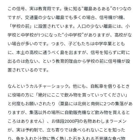
この信号、実は教育用です。後に知る“離島あるある”の1つなの
ですが、交通量の少ない離島でも多くの場合、信号機が1機、
「学校の前」に設置されています。人口の少ない離島には、小
学校と中学校が1つになった“小中学校”がありますが、高校がな
い場合が多いのです。つまり、子どもたちは中学卒業ととも
に、本土の高校に通うべく島を出ますが、信号を知らずに町に
出るのは危ない、という教育的理由から学校の前に信号機が設
置されているのです。
なんというカルチャーショック。他にも、自転車を借りるとき
に役場の方に「絶対にここで飲み物を買っていってください」
と何度もお願いされたり（粟島には北側と南側に2つの集落があ
りますが、集落以外の場所に自動販売機など飲み物を買えると
ころはありません）、お値段2000円の名物あわしまラーメン
が、実は予約制で、立ち寄りでは食べられないことを知った
り、魚を入れた汁物に熱く熱した石を入れる不思議な食べ物