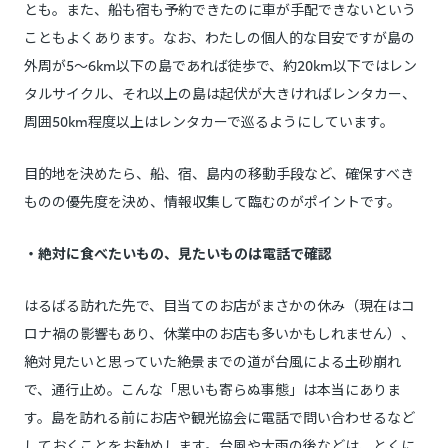
とも。また、船も宿も予約できたのに車が手配できないという
こともよくあります。なお、わたしの個人的な目安ですが島の
外周が5～6km以下の島であれば徒歩で、約20km以下ではレン
タルサイクル、それ以上の島は起伏が大きければレンタカー、
周囲50km程度以上はレンタカーで巡るようにしています。
目的地を決めたら、船、宿、島内の移動手段など、確保すべき
ものの優先度を決め、情報収集して臨むのがポイントです。
・絶対に食べたいもの、見たいものは電話で確認
はるばる訪れた先で、目当てのお店がまさかの休み（現在はコ
ロナ禍の影響もあり、休業中のお店も多いかもしれません）、
絶対見たいと思っていた絶景までの道が台風による土砂崩れ
で、通行止め。こんな「思いも寄らぬ事態」は本当にありま
す。島を訪れる前にお店や観光協会に電話で問い合わせるなど
しておくことをお勧めします。台風や大雨の後などは、とくに