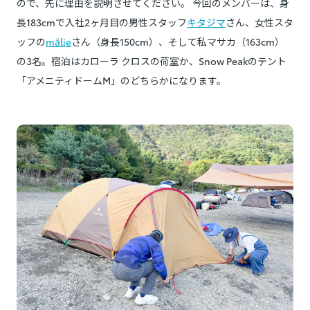
ので、先に理由を説明させてください。 今回のメンバーは、身
長183cmで入社2ヶ月目の男性スタッフ
キタジマ
さん、女性スタ
ッフの
mālie
さん（身長150cm）、そして私マサカ（163cm）
の3名。宿泊はカローラ クロスの荷室か、Snow Peakのテント
「アメニティドームM」のどちらかになります。