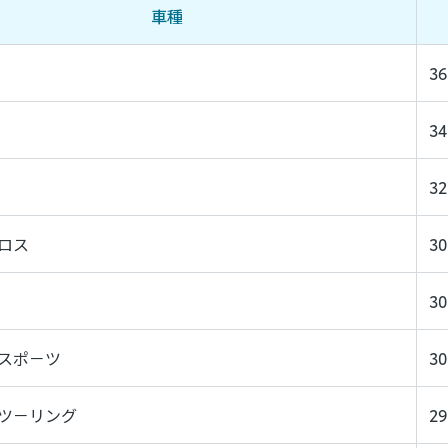
車種
36
34
32
クロス
30
30
 スポ－ツ
30
 ツ－リング
29