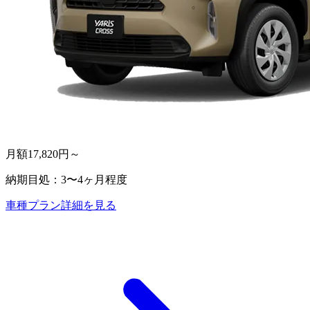
月額
17,820
円～
納期目処：
3〜4ヶ月程度
車種プラン詳細を見る